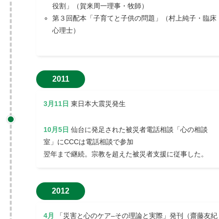
役割」（賀来周一理事・牧師）
第３回配本「子育てと子供の問題」（村上純子・臨床
心理士）
2011
3月11日
東日本大震災発生
10月5日
仙台に発足された被災者電話相談「心の相談
室」にCCCは電話相談で参加
翌年まで継続。宗教を超えた被災者支援に従事した。
2012
4月
「災害と心のケア–その理論と実際」発刊（齋藤友紀