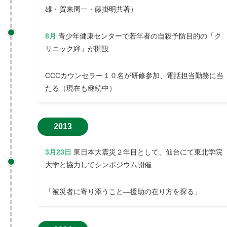
雄・賀来周一・藤掛明共著）
8月
青少年健康センターで若年者の自殺予防目的の「ク
リニック絆」が開設
CCCカウンセラー１０名が研修参加、電話担当勤務に当
たる（現在も継続中）
2013
3月23日
東日本大震災２年目として、仙台にて東北学院
大学と協力してシンポジウム開催
「被災者に寄り添うこと—援助の在り方を探る」